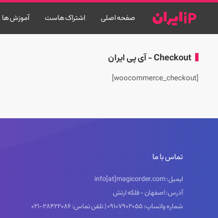
صفحه اصلی
اشتراک هاست
آموزش ها
Checkout - آی پی ایران
[woocommerce_checkout]
تماس با ما
ایمیل: info[at]magicorder.com
آدرس: اصفهان - فلکه ارتش
شماره واتساپ: 09107902055 | تلفن تماس: 28422086-021